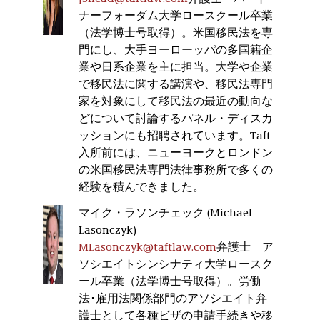
ナーフォーダム大学ロースクール卒業
（法学博士号取得）。米国移民法を専
門にし、大手ヨーローッパの多国籍企
業や日系企業を主に担当。大学や企業
で移民法に関する講演や、移民法専門
家を対象にして移民法の最近の動向な
どについて討論するパネル・ディスカ
ッションにも招聘されています。Taft
入所前には、ニューヨークとロンドン
の米国移民法専門法律事務所で多くの
経験を積んできました。
マイク・ラソンチェック (Michael
Lasonczyk)
MLasonczyk@taftlaw.com
弁護士 ア
ソシエイトシンシナティ大学ロースク
ール卒業（法学博士号取得）。労働
法･雇用法関係部門のアソシエイト弁
護士として各種ビザの申請手続きや移