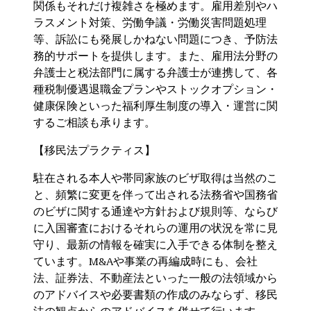
関係もそれだけ複雑さを極めます。雇用差別やハ
ラスメント対策、労働争議・労働災害問題処理
等、訴訟にも発展しかねない問題につき、予防法
務的サポートを提供します。また、雇用法分野の
弁護士と税法部門に属する弁護士が連携して、各
種税制優遇退職金プランやストックオプション・
健康保険といった福利厚生制度の導入・運営に関
するご相談も承ります。
【移民法プラクティス】
駐在される本人や帯同家族のビザ取得は当然のこ
と、頻繁に変更を伴って出される法務省や国務省
のビザに関する通達や方針および規則等、ならび
に入国審査におけるそれらの運用の状況を常に見
守り、最新の情報を確実に入手できる体制を整え
ています。M&Aや事業の再編成時にも、会社
法、証券法、不動産法といった一般の法領域から
のアドバイスや必要書類の作成のみならず、移民