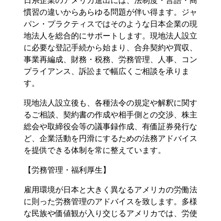
日系企業のアメリカ進出には、法制度・言語・商
慣習の違いからあらゆる問題が伴い得ます。ジャ
パン・プラクティスではそのような日本企業の現
地法人を総合的にサポートします。現地法人設立
に必要な登記手続から始まり、合弁契約や買収、
事業再編成、財務・税務、労務管理、人事、コン
プライアンス、訴訟まで幅広くご相談を承りま
す。
現地法人設立後も、各種法令の規定や解釈に関す
るご相談、契約書の作成や相手側との交渉、株主
総会や取締役会等の議事録作成、有価証券発行な
ど、企業活動を円滑にするための法務アドバイス
を提供できる体制を常に整えています。
【労務管理・福利厚生】
雇用環境が日本と大きく異なるアメリカの労働法
に則った労務管理のアドバイスを致します。多様
な民族や価値観が入り交じるアメリカでは、労使