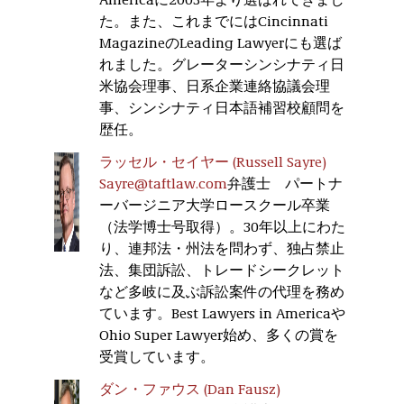
Americaに2003年より選ばれてきまし
た。また、これまでにはCincinnati
MagazineのLeading Lawyerにも選ば
れました。グレーターシンシナティ日
米協会理事、日系企業連絡協議会理
事、シンシナティ日本語補習校顧問を
歴任。
ラッセル・セイヤー (Russell Sayre)
Sayre@taftlaw.com
弁護士 パートナ
ーバージニア大学ロースクール卒業
（法学博士号取得）。30年以上にわた
り、連邦法・州法を問わず、独占禁止
法、集団訴訟、トレードシークレット
など多岐に及ぶ訴訟案件の代理を務め
ています。Best Lawyers in Americaや
Ohio Super Lawyer始め、多くの賞を
受賞しています。
ダン・ファウス (Dan Fausz)