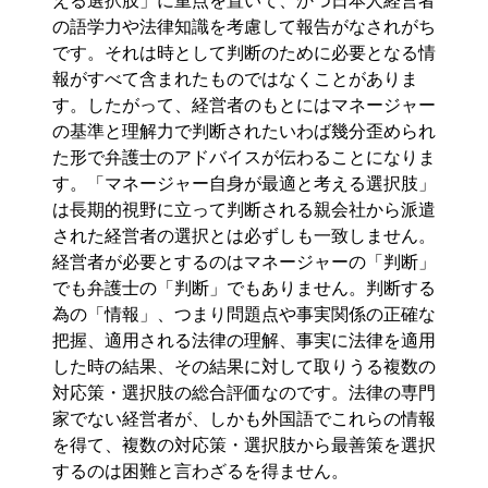
える選択肢」に重点を置いて、かつ日本人経営者
の語学力や法律知識を考慮して報告がなされがち
です。それは時として判断のために必要となる情
報がすべて含まれたものではなくことがありま
す。したがって、経営者のもとにはマネージャー
の基準と理解力で判断されたいわば幾分歪められ
た形で弁護士のアドバイスが伝わることになりま
す。「マネージャー自身が最適と考える選択肢」
は長期的視野に立って判断される親会社から派遣
された経営者の選択とは必ずしも一致しません。
経営者が必要とするのはマネージャーの「判断」
でも弁護士の「判断」でもありません。判断する
為の「情報」、つまり問題点や事実関係の正確な
把握、適用される法律の理解、事実に法律を適用
した時の結果、その結果に対して取りうる複数の
対応策・選択肢の総合評価なのです。法律の専門
家でない経営者が、しかも外国語でこれらの情報
を得て、複数の対応策・選択肢から最善策を選択
するのは困難と言わざるを得ません。